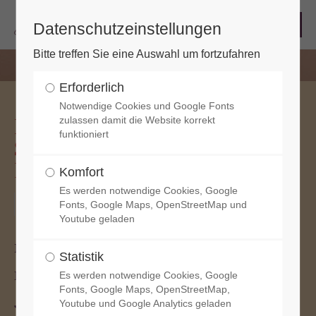
Datenschutzeinstellungen
Bitte treffen Sie eine Auswahl um fortzufahren
Erforderlich
Notwendige Cookies und Google Fonts
MUSIK VON BACH BIS
zulassen damit die Website korrekt
funktioniert
SCHUMANN | das kleine
Konzert
Komfort
Es werden notwendige Cookies, Google
2024-09-28, 17:00
Fonts, Google Maps, OpenStreetMap und
Youtube geladen
Luise Baumgartl | Oboe & Barockoboe
Statistik
Mio Hanßmann | Flügel & Cembalo
Es werden notwendige Cookies, Google
Fonts, Google Maps, OpenStreetMap,
Johann Sebastian Bach, 1685-1750
Youtube und Google Analytics geladen