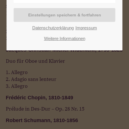
Sonate für Oboe und Cembalo in g-Moll – bwv
1030b
1. Ohne Bezeichnung
Datenschutzerklärung
Impressum
2. Siciliano
3. Pesto
Weitere Informationen
Jacques-Christian-Michel Widerkehr, 1759-1823
Duo für Oboe und Klavier
1. Allegro
2. Adagio sans lenteur
3. Allegro
Frédéric Chopin, 1810-1849
Prélude in Des-Dur – Op. 28 Nr. 15
Robert Schumann, 1810-1856